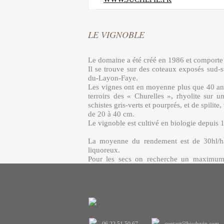
LE VIGNOBLE
Le domaine a été créé en 1986 et comporte 
Il se trouve sur des coteaux exposés sud-s
du-Layon-Faye.
Les vignes ont en moyenne plus que 40 ans, 
terroirs des « Churelles », rhyolite sur 
schistes gris-verts et pourprés, et de spilit
de 20 à 40 cm.
Le vignoble est cultivé en biologie depuis 
La moyenne du rendement est de 30hl/ha
liquoreux.
Pour les secs on recherche un maximum d
moelleux et liquoreux on sélectionne le
concentration.
Les vendanges, manuelles évidemment, se fo
sols sont travaillés mécaniquement.
Suit un pressurage lent (min. 24h) dans des 
Puis une fermentation en barriques de chêne