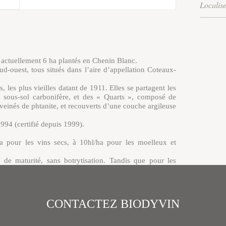
Localis
actuellement 6 ha plantés en Chenin Blanc.
ud-ouest, tous situés dans l’aire d’appellation Coteaux-
les plus vieilles datant de 1911. Elles se partagent les
un sous-sol carbonifère, et des « Quarts », composé de
e, veinés de phtanite, et recouverts d’une couche argileuse
1994 (certifié depuis 1999).
 pour les vins secs, à 10hl/ha pour les moelleux et
e maturité, sans botrytisation. Tandis que pour les
s raisins avec un maximum de botrytis cinerea et de
nt en petites caisses, et en général en 6 à 8 tris. Le
CONTACTEZ BIODYVIN
petits pressoirs verticaux.
, sans levurage ni chaptalisation.