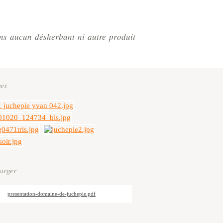
ans aucun désherbant ni autre produit
es
harger
presentation-domaine-de-juchepie.pdf