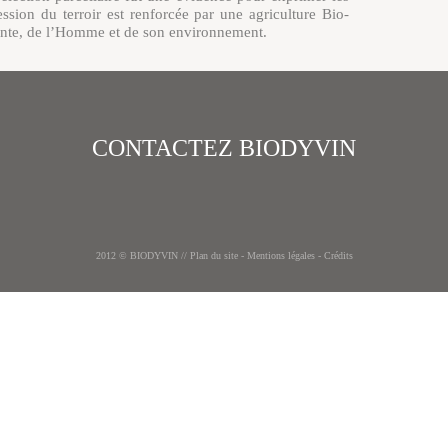
ession du terroir est renforcée par une agriculture Bio-
lante, de l’Homme et de son environnement.
fait naturellement, sans intrants œnologiques, et
urité, en cuves bétons, futs et foudres suivant sa
CONTACTEZ BIODYVIN
Retou
2012 © BIODYVIN //
Plan du site
-
Mentions légales
-
Crédits