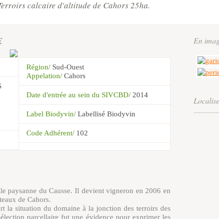
Terroirs calcaire d'altitude de Cahors 25ha.
E
En imag
Région/
Sud-Ouest
Appelation/
Cahors
S
Date d'entrée au sein du SIVCBD/
2014
Localis
Label Biodyvin/
Labellisé Biodyvin
Code Adhérent/
102
lle paysanne du Causse. Il devient vigneron en 2006 en
oteaux de Cahors.
t la situation du domaine à la jonction des terroirs des
lection parcellaire fut une évidence pour exprimer les