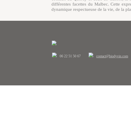
différentes facettes du Malbec. Cette expr
dynamique respectueuse de la vie, de la p
LA PHILOSOPHIE DU VIGNERON
La vinification du raisin au chai se 
l’accompagnement du vin jusqu’à sa mat
personnalité.
06 22 51 50 67
contact@biodyvin.com