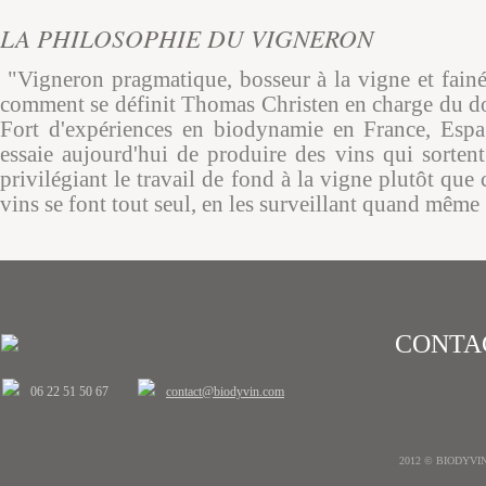
LA PHILOSOPHIE DU VIGNERON
"Vigneron pragmatique, bosseur à la vigne et fainéa
comment se définit Thomas Christen en charge du d
Fort d'expériences en biodynamie en France, Espag
essaie aujourd'hui de produire des vins qui sortent
privilégiant le travail de fond à la vigne plutôt que 
vins se font tout seul, en les surveillant quand même 
CONTA
06 22 51 50 67
contact@biodyvin.com
2012 © BIODYVIN