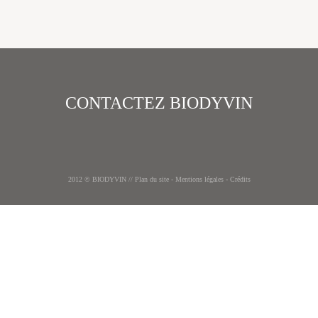
CONTACTEZ BIODYVIN
Retou
2012 © BIODYVIN //
Plan du site
-
Mentions légales
-
Crédits