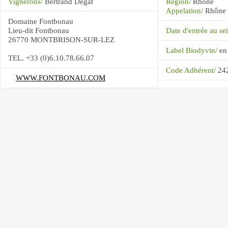
Vignerons/
Bertrand Degat
Région/
Rhône
Appelation/
Rhône
Domaine Fontbonau
Lieu-dit Fontbonau
Date d'entrée au 
26770 MONTBRISON-SUR-LEZ
Label Biodyvin/
en
TEL. +33 (0)6.10.78.66.07
Code Adhérent/
24
WWW.FONTBONAU.COM