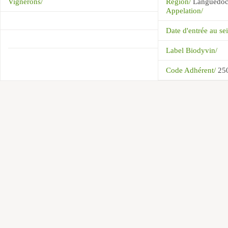
Vignerons/
Région/
Languedoc
Appelation/
Date d'entrée au s
Label Biodyvin/
Code Adhérent/
25