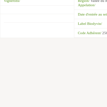
Vignerons/
Région/
Vallée du 
Appelation/
Date d'entrée au s
Label Biodyvin/
Code Adhérent/
25