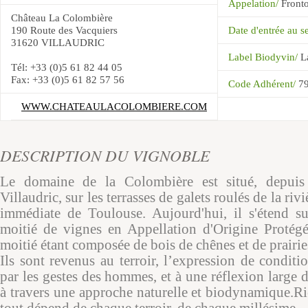
Appelation/
Front
Château La Colombière
190 Route des Vacquiers
Date d'entrée au 
31620 VILLAUDRIC
Label Biodyvin/
L
Tél: +33 (0)5 61 82 44 05
Fax: +33 (0)5 61 82 57 56
Code Adhérent/
7
WWW.CHATEAULACOLOMBIERE.COM
DESCRIPTION DU VIGNOBLE
Le domaine de la Colombière est situé, depuis
Villaudric, sur les terrasses de galets roulés de la riv
immédiate de Toulouse. Aujourd'hui, il s'étend su
moitié de vignes en Appellation d'Origine Protégé
moitié étant composée de bois de chênes et de prairie
Ils sont revenus au terroir, l’expression de condit
par les gestes des hommes, et à une réflexion large
à travers une approche naturelle et biodynamique.Ri
tout dépend de chaque terroir, de chaque millésime.