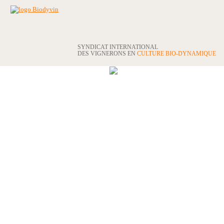
SYNDICAT INTERNATIONAL
DES VIGNERONS EN
CULTURE BIO-DYNAMIQUE
LE SYNDICAT
LE LABEL BIODYVIN
NOS ADHÉRENTS
CANDIDATURES
PHOTOTHÈQUE
224 ADHÉRENTS EN 2025